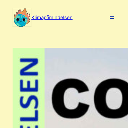
Spring
til
Klimapåmindelsen
indhold