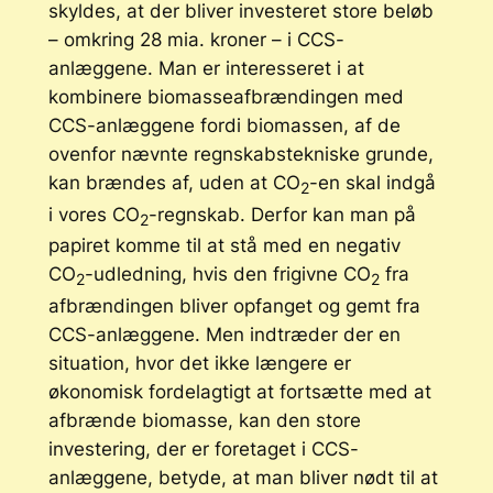
skyldes, at der bliver investeret store beløb
– omkring 28 mia. kroner – i CCS-
anlæggene. Man er interesseret i at
kombinere biomasseafbrændingen med
CCS-anlæggene fordi biomassen, af de
ovenfor nævnte regnskabstekniske grunde,
kan brændes af, uden at CO
-en skal indgå
2
i vores CO
-regnskab. Derfor kan man på
2
papiret komme til at stå med en negativ
CO
-udledning, hvis den frigivne CO
fra
2
2
afbrændingen bliver opfanget og gemt fra
CCS-anlæggene. Men indtræder der en
situation, hvor det ikke længere er
økonomisk fordelagtigt at fortsætte med at
afbrænde biomasse, kan den store
investering, der er foretaget i CCS-
anlæggene, betyde, at man bliver nødt til at