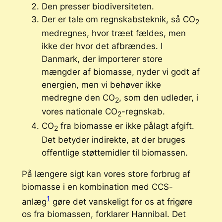
Den presser biodiversiteten.
Der er tale om regnskabsteknik, så CO
2
medregnes, hvor træet fældes, men
ikke der hvor det afbrændes. I
Danmark, der importerer store
mængder af biomasse, nyder vi godt af
energien, men vi behøver ikke
medregne den CO
, som den udleder, i
2
vores nationale CO
-regnskab.
2
CO
fra biomasse er ikke pålagt afgift.
2
Det betyder indirekte, at der bruges
offentlige støttemidler til biomassen.
På længere sigt kan vores store forbrug af
biomasse i en kombination med CCS-
1
anlæg
gøre det vanskeligt for os at frigøre
os fra biomassen, forklarer Hannibal. Det