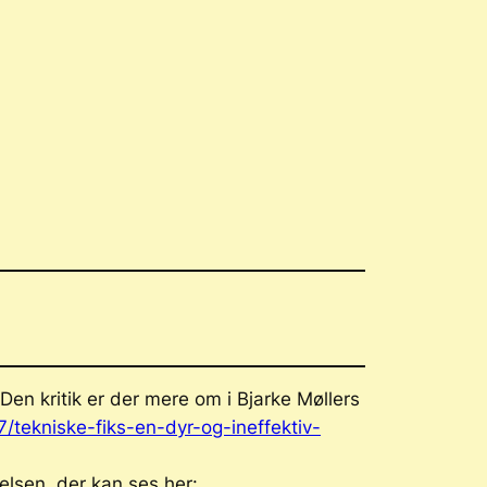
 Den kritik er der mere om i Bjarke Møllers
/tekniske-fiks-en-dyr-og-ineffektiv-
elsen, der kan ses her: