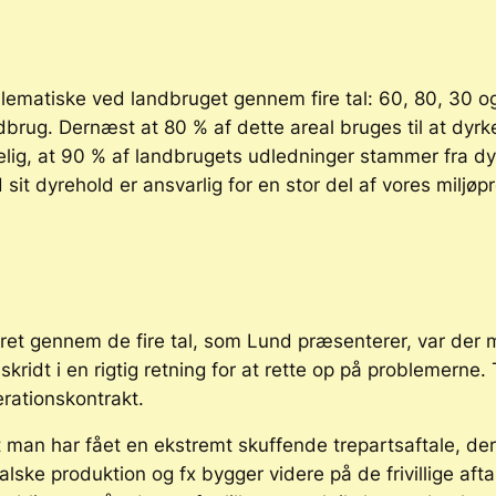
matiske ved landbruget gennem fire tal: 60, 80, 30 og 9
brug. Dernæst at 80 % af dette areal bruges til at dyrk
lig, at 90 % af landbrugets udledninger stammer fra dyre
it dyrehold er ansvarlig for en stor del af vores miljøp
et gennem de fire tal, som Lund præsenterer, var der m
 skridt i en rigtig retning for at rette op på problemern
rationskontrakt
.
 man har fået en ekstremt skuffende trepartsaftale, der 
e produktion og fx bygger videre på de frivillige aftale