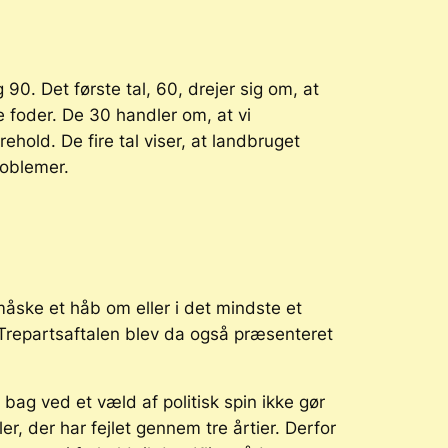
0. Det første tal, 60, drejer sig om, at
e foder. De 30 handler om, at vi
hold. De fire tal viser, at landbruget
roblemer.
åske et håb om eller i det mindste et
e. Trepartsaftalen blev da også præsenteret
bag ved et væld af politisk spin ikke gør
r, der har fejlet gennem tre årtier. Derfor