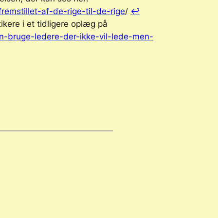
mstillet-af-de-rige-til-de-rige
/
↩︎
kere i et tidligere oplæg på
n-bruge-ledere-der-ikke-vil-lede-men-