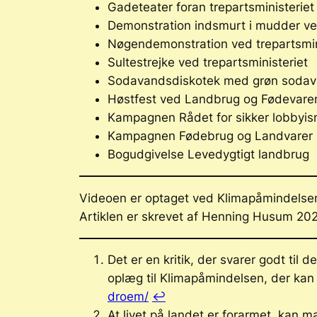
Gadeteater foran trepartsministeriet
Demonstration indsmurt i mudder ved
Nøgendemonstration ved trepartsmin
Sultestrejke ved trepartsministeriet
Sodavandsdiskotek med grøn sodava
Høstfest ved Landbrug og Fødevare
Kampagnen
Rådet for sikker lobbyi
Kampagnen
Fødebrug og Landvarer
Bogudgivelse
Levedygtigt landbrug
Videoen er optaget ved Klimapåmindelse
Artiklen er skrevet af Henning Husum 20
Det er en kritik, der svarer godt til de
oplæg til Klimapåmindelsen, der kan
droem/
↩︎
At livet på landet er forarmet, kan 