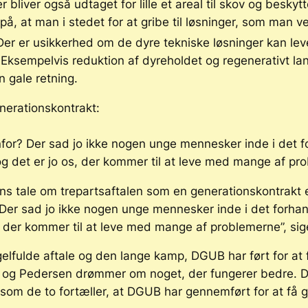
Der bliver også udtaget for lille et areal til skov og beskyt
på, at man i stedet for at gribe til løsninger, som man 
 Der er usikkerhed om de dyre tekniske løsninger kan le
. Eksempelvis reduktion af dyreholdet og regenerativt l
n gale retning.
nerationskontrakt:
enfor? Der sad jo ikke nogen unge mennesker inde i det fo
 det er jo os, der kommer til at leve med mange af pr
ens tale om trepartsaftalen som en generationskontrakt 
r? Der sad jo ikke nogen unge mennesker inde i det forha
, der kommer til at leve med mange af problemerne”, sig
lfulde aftale og den lange kamp, DGUB har ført for at f
nd og Pedersen drømmer om noget, der fungerer bedre. Det
 som de to fortæller, at DGUB har gennemført for at få 