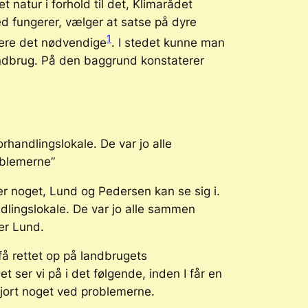
tet natur i forhold til det, Klimarådet
ved fungerer, vælger at satse på dyre
1
vere det nødvendige
. I stedet kunne man
andbrug. På den baggrund konstaterer
rhandlingslokale. De var jo alle
oblemerne”
er noget, Lund og Pedersen kan se sig i.
ndlingslokale. De var jo alle sammen
er Lund.
å rettet op på landbrugets
 ser vi på i det følgende, inden I får en
gjort noget ved problemerne.