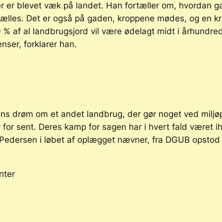
r er blevet væk på landet. Han fortæller om, hvordan ga
ælles. Det er også på gaden, kroppene mødes, og en kro
90 % af al landbrugsjord vil være ødelagt midt i århundre
nser, forklarer han.
ns drøm om et andet landbrug, der gør noget ved miljø
r for sent. Deres kamp for sagen har i hvert fald været ih
g Pedersen i løbet af oplægget nævner, fra DGUB opstod 
nter