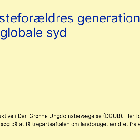
steforældres generatio
 globale syd
r aktive i Den Grønne Ungdomsbevægelse (DGUB). Her f
g på at få trepartsaftalen om landbruget ændret fra en