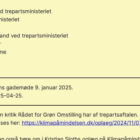
 trepartsministeriet
isteriet
nd ved trepartsministeriet
r
sme
ns gademøde 9. januar 2025.
25-04-25.
n kritik
Rådet for Grøn Omstilling
har af trepartsaftalen.
 ses her:
https://klimapåmindelsen.dk/oplaeg/2024/11/07
man også høre om i Kristian Sloths oplæg på Klimapåmind