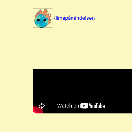
Spring
til
Klimapåmindelsen
indhold