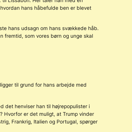
. til Lissabon. Her taler han med en
g hvordan hans håbefulde ben er blevet
viste hans udsagn om hans svækkede håb.
en fremtid, som vores børn og unge skal
igger til grund for hans arbejde med
d det henviser han til højrepopulister i
? Hvorfor er det muligt, at Trump vinder
rig, Frankrig, Italien og Portugal, spørger