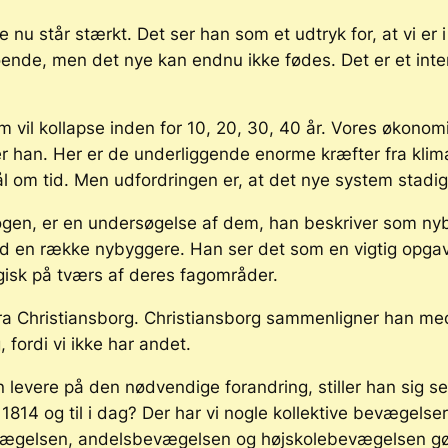
 nu står stærkt. Det ser han som et udtryk for, at vi er
ende, men det nye kan endnu ikke fødes. Det er et int
 vil kollapse inden for 10, 20, 30, 40 år. Vores økono
er han. Her er de underliggende enorme kræfter fra klim
mål om tid. Men udfordringen er, at det nye system stadi
ogen, er en undersøgelse af dem, han beskriver som ny
ed en række nybyggere. Han ser det som en vigtig opga
gisk på tværs af deres fagområder.
fra Christiansborg. Christiansborg sammenligner han med
fordi vi ikke har andet.
n levere på den nødvendige forandring, stiller han sig s
814 og til i dag? Der har vi nogle kollektive bevægelser,
vægelsen, andelsbevægelsen og højskolebevægelsen gør