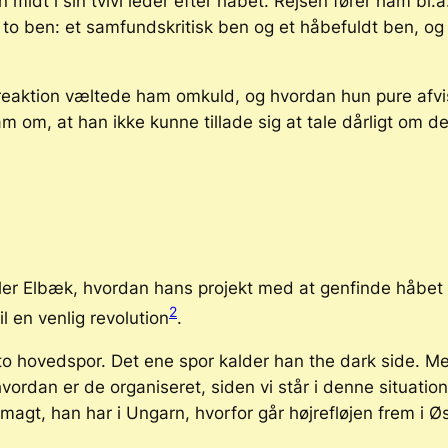
midt i sin tvivl leder efter håbet. Rejsen fører ham bl.a
å to ben: et samfundskritisk ben og et håbefuldt ben, o
 reaktion væltede ham omkuld, og hvordan hun pure af
 om, at han ikke kunne tillade sig at tale dårligt om d
ler Elbæk, hvordan hans projekt med at genfinde håbet l
2
il en venlig revolution
.
 to hovedspor. Det ene spor kalder han
the dark side
. Me
ordan er de organiseret, siden vi står i denne situation
agt, han har i Ungarn, hvorfor går højrefløjen frem i Øst