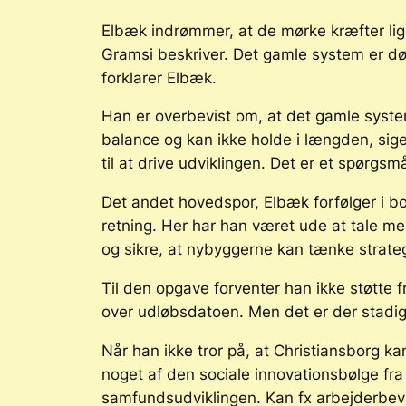
Elbæk indrømmer, at de mørke kræfter lige
Gramsi beskriver. Det gamle system er dø
forklarer Elbæk.
Han er overbevist om, at det gamle system
balance og kan ikke holde i længden, sig
til at drive udviklingen. Det er et spørgs
Det andet hovedspor, Elbæk forfølger i b
retning. Her har han været ude at tale m
og sikre, at nybyggerne kan tænke strate
Til den opgave forventer han ikke støtte 
over udløbsdatoen. Men det er der stadig, 
Når han ikke tror på, at Christiansborg ka
noget af den sociale innovationsbølge fra 1
samfundsudviklingen. Kan fx arbejderbe