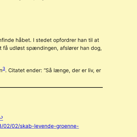
nde håbet. I stedet opfordrer han til at
t få udløst spændingen, afslører han dog,
3
en
. Citatet ender: “Så længe, der er liv, er
↩︎
23/02/02/skab-levende-groenne-