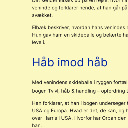
Det sender Elbæk ud på en rejse, hvor han 
veninde og forklarer hende, at han går p
svækket.
Elbæk beskriver, hvordan hans venindes
Hun gav ham en skideballe og belærte ham
leve i.
Håb imod håb
Med venindens skideballe i ryggen fortæl
bogen
Tvivl, håb & handling – opfordring t
Han forklarer, at han i bogen undersøger
USA og Europa. Hvad er det, de kan, og hv
over Harris i USA, Hvorfor har Orban den m
han.