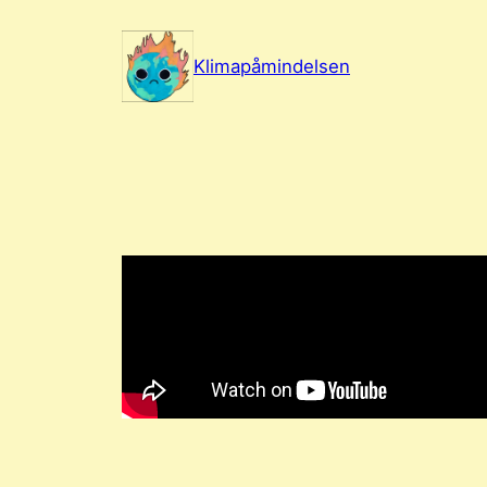
Spring
til
Klimapåmindelsen
indhold