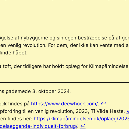
gelse af nybyggerne og sin egen bestræbelse på at genfi
 en venlig revolution
. For dem, der ikke kan vente med a
finde håbet.
a toft, der tidligere har holdt oplæg for Klimapåmindels
ns gademøde 3. oktober 2024.
ock findes på
https://www.deewhock.com/
.
↩︎
pfordring til en venlig revolution
, 2023, Ti Vilde Heste.
sen findes her:
https://klimapåmindelsen.dk/oplaeg/20
delaeggende-individuelt-forbrug/
.
↩︎