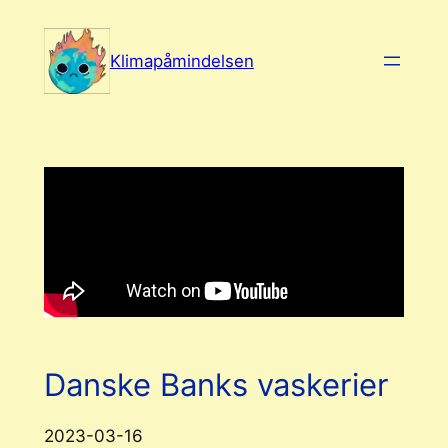
Spring
til
Klimapåmindelsen
indhold
Danske Banks vaskerier
2023-03-16