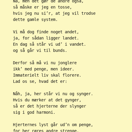
Nå, men det gør de andre også,
så måske er jeg en tosse,
hvis jeg nu si’r, at jeg vil trodse
dette gamle system.
Vi må dog finde noget andet,
ja, for sådan ligger landet.
En dag så står vi ud’ i vandet.
og så går vi til bunds.
Derfor så må vi nu jonglere
ikk’ med penge, men ideer.
Immaterielt liv skal florere.
Lad os se, hvad det er:
Nåh, ja, her står vi nu og synger.
Hvis du mærker at det gynger,
så er det hjerterne der slynger
sig i god harmoni.
Hjerternes lyst går ud’n om penge,
for her røres andre strenge.