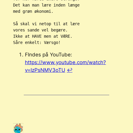
Det kan man lære inden længe
med grøn økonomi.
Så skal vi netop til at lære
vores sande vel begære.
Ikke at HAVE men at VÆRE. 
Såre enkelt: Værsgo!
FIndes på YouTube:
https://www.youtube.com/watch?
v=IzPsNMV3oTU
↩︎