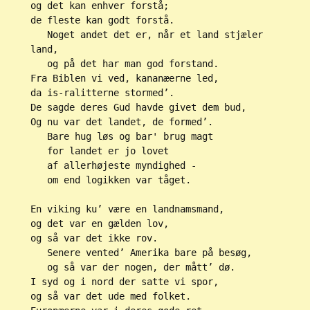
og det kan enhver forstå;
de fleste kan godt forstå.
   Noget andet det er, når et land stjæler 
land,
   og på det har man god forstand.
Fra Biblen vi ved, kananæerne led,
da is-ralitterne stormed’.
De sagde deres Gud havde givet dem bud,
Og nu var det landet, de formed’.
   Bare hug løs og bar' brug magt
   for landet er jo lovet
   af allerhøjeste myndighed -
   om end logikken var tåget.
En viking ku’ være en landnamsmand,
og det var en gælden lov,
og så var det ikke rov.
   Senere vented’ Amerika bare på besøg,
   og så var der nogen, der mått’ dø.
I syd og i nord der satte vi spor,
og så var det ude med folket.