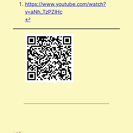
https://www.youtube.com/watch?
v=aNh_TzPZlHc
↩︎