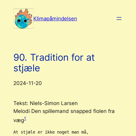
Spring
til
Klimapåmindelsen
indhold
90. Tradition for at
stjæle
2024-11-20
Tekst: Niels-Simon Larsen
Melodi Den spillemand snapped fiolen fra
1
væg
At stjæle er ikke noget man må,