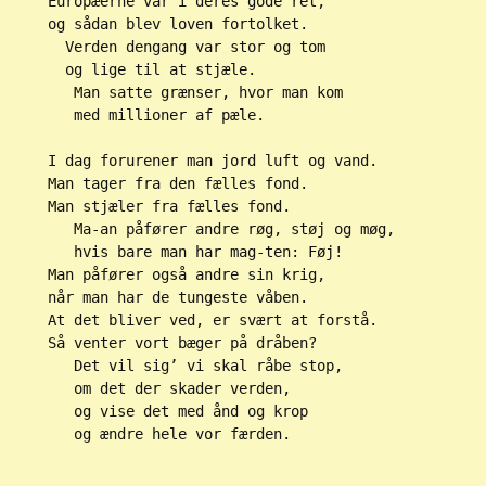
Europæerne var i deres gode ret,
og sådan blev loven fortolket.
  Verden dengang var stor og tom
  og lige til at stjæle.
   Man satte grænser, hvor man kom
   med millioner af pæle.
I dag forurener man jord luft og vand.
Man tager fra den fælles fond.
Man stjæler fra fælles fond.
   Ma-an påfører andre røg, støj og møg,
   hvis bare man har mag-ten: Føj!
Man påfører også andre sin krig,
når man har de tungeste våben.
At det bliver ved, er svært at forstå.
Så venter vort bæger på dråben?
   Det vil sig’ vi skal råbe stop, 
   om det der skader verden,
   og vise det med ånd og krop
   og ændre hele vor færden.