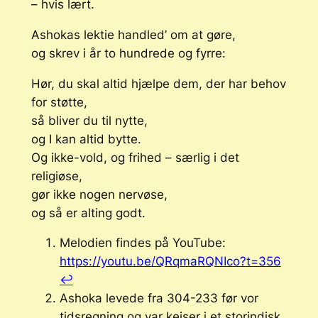
– hvis lært.
Ashokas lektie handled’ om at
gøre
,
og skrev i år to hundrede og fyrre:
Hør, du skal altid hjælpe dem, der har behov
for støtte,
så bliver du til nytte,
og I kan altid bytte.
Og ikke-vold, og frihed – særlig i det
religiøse,
gør ikke nogen nervøse,
og så er alting godt.
Melodien findes på YouTube:
https://youtu.be/QRqmaRQNIco?t=356
↩︎
Ashoka levede fra 304-233 før vor
tidsregning og var kejser i et storindisk