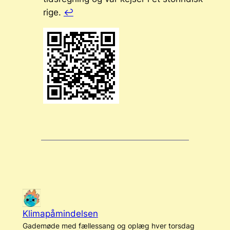
rige.
↩︎
Klimapåmindelsen
Gademøde med fællessang og oplæg hver torsdag