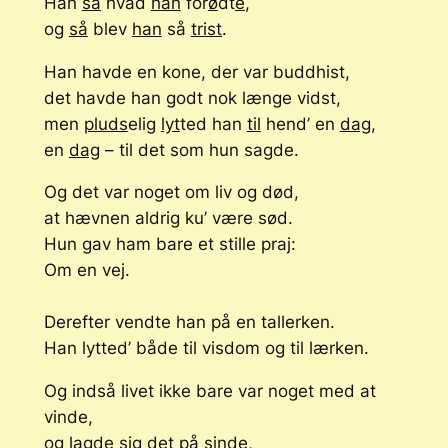
Han
så
hvad
han
for
ø
dt
e
,
og
så
blev
han
så
trist
.
Han havde en kone, der var buddhist,
det havde han godt nok længe vidst,
men
pluds
elig
lyt
ted han
til
hend’ en
dag
,
en
dag
– til det som hun sagde.
Og det var noget om liv og død,
at hævnen aldrig ku’ være sød.
Hun gav ham bare et stille praj:
Om en vej.
Derefter vendte han på en tallerken.
Han lytted’ både til visdom og til lærken.
Og indså livet ikke bare var noget med at
vinde,
og lagde sig det på sinde,