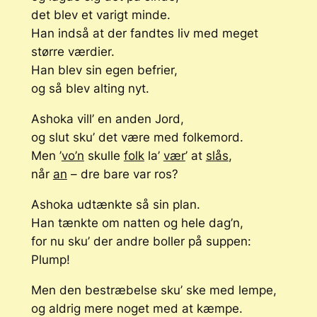
det blev et varigt minde.
Han indså at der fandtes liv med meget
større værdier.
Han blev sin egen befrier,
og så blev alting nyt.
Ashoka vill’ en anden Jord,
og slut sku’ det være med folkemord.
Men ’
vo’n
skulle
folk
la’
vær
’ at
slås
,
når
an
– dre bare var ros?
Ashoka udtænkte så sin plan.
Han tænkte om natten og hele dag’n,
for nu sku’ der andre boller på suppen:
Plump!
Men den bestræbelse sku’ ske med lempe,
og aldrig mere noget med at kæmpe.