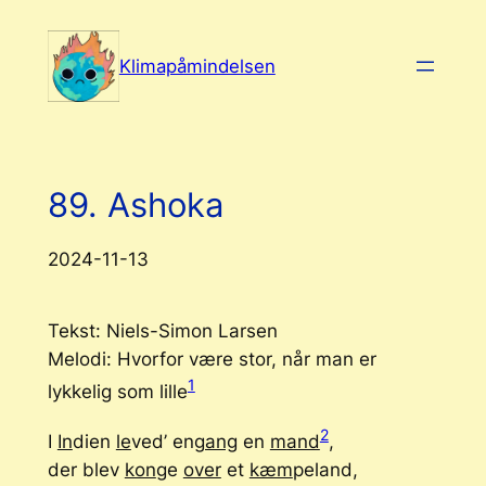
Spring
til
Klimapåmindelsen
indhold
89. Ashoka
2024-11-13
Tekst: Niels-Simon Larsen
Melodi: Hvorfor være stor, når man er
1
lykkelig som lille
2
I
In
dien
le
ved’ en
gang
en
mand
,
der blev
kon
ge
over
et
kæm
peland,