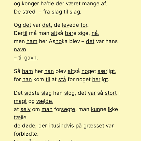
og
kon
ger
ha’d
e der været
man
ge af.
De
stred
– fra
slag
til
slag
.
Og
det
var
det
, de
lev
ede
for
.
Der
til
må man
alt
så
bar
e sige,
nå
,
men
ham
her As
ho
ka blev –
det
var hans
navn
–
til
gavn
.
Så
ham
her
han
blev
alt
så
no
get
sær
li
gt
,
for
han
kom
til
at
stå
for noget
her
li
gt
.
Det
sid
ste
slag
han
slog,
det
var
så
stort
i
magt
og
væ
l
de
,
at
selv
om
man
for
sø
gt
e
, man
kun
ne
ik
ke
tæl
le
de
dø
de,
der
i
tu
sind
vis
på
græs
set
var
for
blø
d
te
.