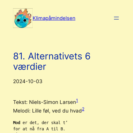
Spring
til
Klimapåmindelsen
indhold
81. Alternativets 6
værdier
2024-10-03
1
Tekst: Niels-Simon Larsen
2
Melodi: Lille føl, ved du hvad
Mod 
er det, der skal t’
for at nå fra A til B.