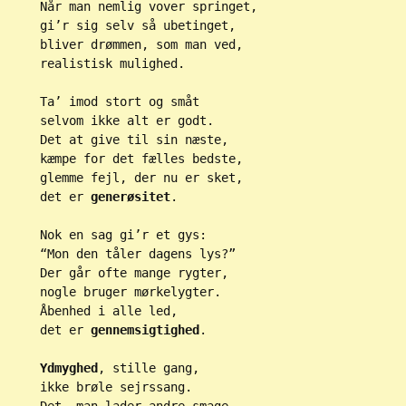
Når man nemlig vover springet,
gi’r sig selv så ubetinget,
bliver drømmen, som man ved,
realistisk mulighed.
Ta’ imod stort og småt
selvom ikke alt er godt.
Det at give til sin næste,
kæmpe for det fælles bedste,
glemme fejl, der nu er sket,
det er 
generøsitet
.
Nok en sag gi’r et gys:
“Mon den tåler dagens lys?”
Der går ofte mange rygter,
nogle bruger mørkelygter.
Åbenhed i alle led,
det er 
gennemsigtighed
.
Ydmyghed
, stille gang,
ikke brøle sejrssang.
Det, man lader andre smage,