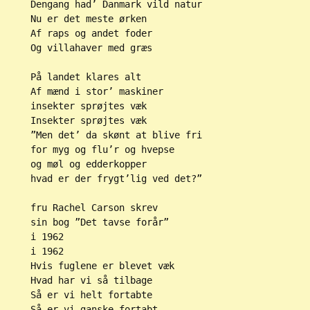
Dengang had’ Danmark vild natur

Nu er det meste ørken

Af raps og andet foder

Og villahaver med græs

På landet klares alt

Af mænd i stor’ maskiner

insekter sprøjtes væk

Insekter sprøjtes væk

”Men det’ da skønt at blive fri

for myg og flu’r og hvepse

og møl og edderkopper

hvad er der frygt’lig ved det?”

fru Rachel Carson skrev

sin bog ”Det tavse forår”

i 1962

i 1962

Hvis fuglene er blevet væk

Hvad har vi så tilbage

Så er vi helt fortabte

Så er vi ganske fortabt
