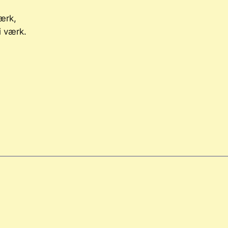
ærk,
i værk.